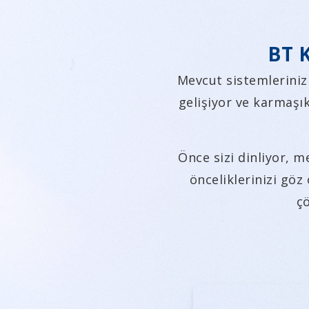
BT K
Mevcut sistemleriniz
gelişiyor ve karmaşı
Önce sizi dinliyor, m
önceliklerinizi göz
çö