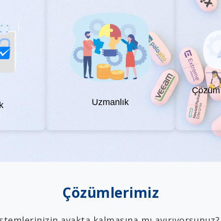
Çözüm 
Uzmanlık
k
Çözümlerimiz
stemlerinizin ayakta kalmasına mı ayırıyorsunuz?