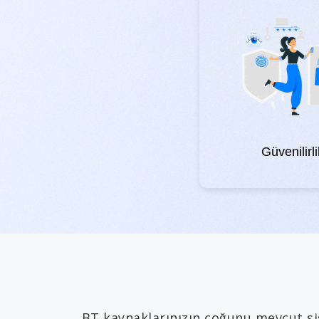
Güvenilirli
BT kaynaklarınızın çoğunu mevcut si