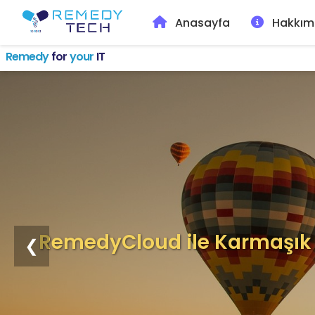
Anasayfa
Hakkım
Remedy
for
your
IT
RemedyCloud ile Karmaşık BT
❮