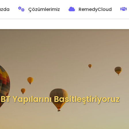
ızda
Çözümlerimiz
RemedyCloud
 Yapılarını Basitleştiriyoruz